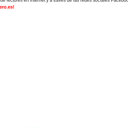
de lectores en internet y a través de las redes sociales Faceboo
ero.es!