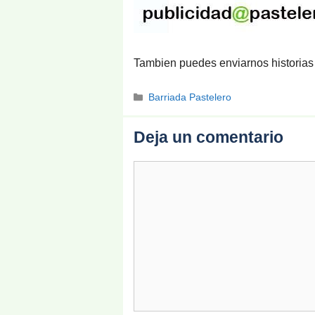
Tambien puedes enviarnos historias
Categorías
Barriada Pastelero
Deja un comentario
Comentario