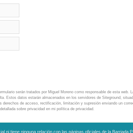
rmulario serán tratados por Miguel Moreno como responsable de esta web. La 
lta. Estos datos estarán almacenados en los servidores de Siteground, situa
us derechos de acceso, rectificación, limitación y supresión enviando un cor
detallada sobre privacidad en mi
política de privacidad
.
al ni tiene ninguna relación con las páginas oficiales de la Barriada 