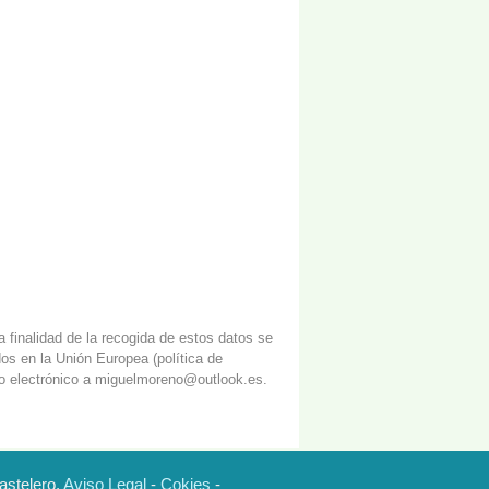
finalidad de la recogida de estos datos se
dos en la Unión Europea (
política de
reo electrónico a miguelmoreno@outlook.es.
Pastelero.
Aviso Legal
-
Cokies
-