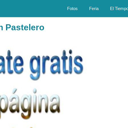
Fotos
Feria
El Tiemp
n Pastelero