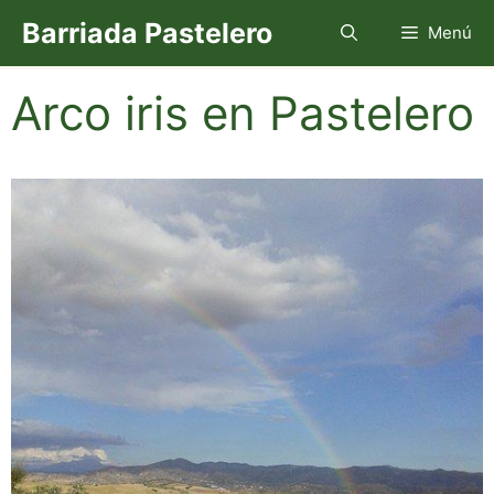
Saltar
Barriada Pastelero
Menú
al
contenido
Arco iris en Pastelero