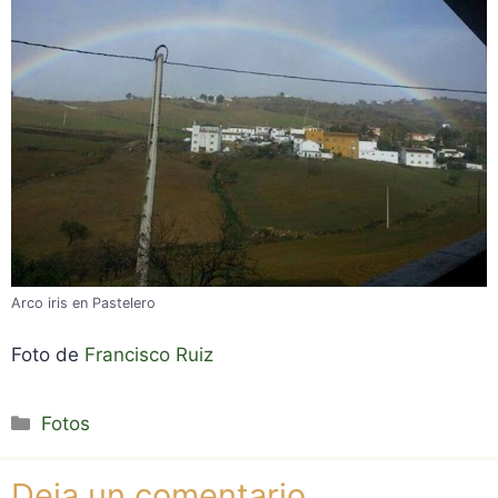
Arco iris en Pastelero
Foto de
Francisco Ruiz
Categorías
Fotos
Deja un comentario