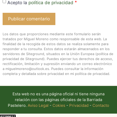
*
Acepto la
política de privacidad
Los datos que proporciones mediante este formulario serán
tratados por Miguel Moreno como responsable de esta web. La
finalidad de la recogida de estos datos se realiza solamente para
responder a tu consulta. Estos datos estarán almacenados en los
servidores de Siteground, situados en la Unión Europea (
política de
privacidad de Siteground
). Puedes ejercer tus derechos de acceso,
rectificación, limitación y supresión enviando un correo electrónico
a miguelmoreno@outlook.es. Puedes consultar la información
completa y detallada sobre privacidad en mi
política de privacidad
.
Esta web no es una página oficial ni tiene ninguna
relación con las páginas oficiales de la Barriada
Pastelero.
Aviso Legal
-
Cokies
-
Privacidad
-
Contacto