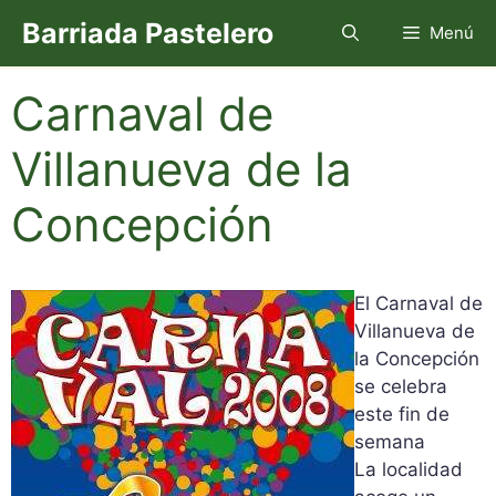
Saltar
Barriada Pastelero
Menú
al
contenido
Carnaval de
Villanueva de la
Concepción
El Carnaval de
Villanueva de
la Concepción
se celebra
este fin de
semana
La localidad