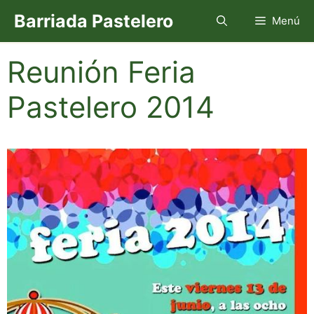
Saltar
Barriada Pastelero
Menú
al
contenido
Reunión Feria
Pastelero 2014