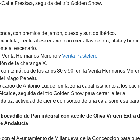
«Calle Freska», seguida del trío Golden Show.
honda, con premios de jamón, queso y surtido ibérico.
bicicleta, frente al escenario, con medallas de oro, plata y bronc
ente al escenario.
 en Venta Hermanos Moreno y
Venta Pastelero
.
ción de la charanga X.
, con temática de los años 80 y 90, en la Venta Hermanos Moren
 del Mago Pepelu.
 cargo de Antonio Luque, en la zona caballista junto a los cacha
lcaide, seguida del trío Golden Show para cerrar la feria.
daluz, actividad de cierre con sorteo de una caja sorpresa para 
 bocadillo de Pan integral con aceite de Oliva Virgen Extr
de Andalucía
 con el Ayuntamiento de Villanueva de la Concepción para qu