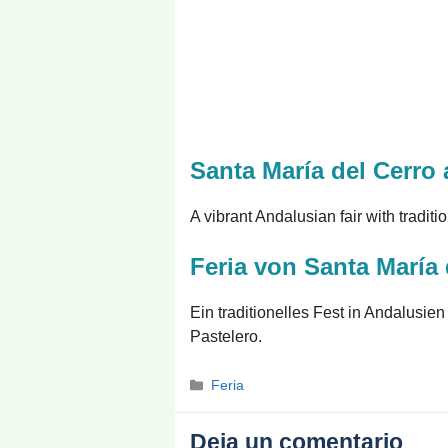
Santa María del Cerro 
A vibrant Andalusian fair with tradit
Feria von Santa María 
Ein traditionelles Fest in Andalusi
Pastelero.
Categorías
Feria
Deja un comentario