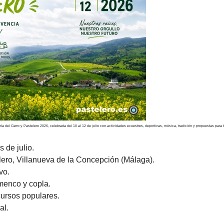
ía del Cerro y Pastelero 2026, celebrada del 10 al 12 de julio con actividades ecuestres, deportivas, música, tradición y propuestas para 
 de julio.
lero, Villanueva de la Concepción (Málaga).
vo.
menco y copla.
cursos populares.
al.