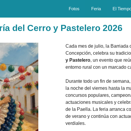
Fotos
Feria
El Tiemp
ría del Cerro y Pastelero 2026
Cada mes de julio, la Barriada 
Concepción, celebra su tradici
y Pastelero
, un evento que reú
entorno rural con un marcado c
Durante todo un fin de semana,
la noche del viernes hasta la 
concursos populares, campeona
actuaciones musicales y celeb
de la Paella. La feria arranca co
de verano y continúa con actua
verdiales.