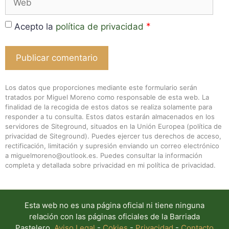
*
Acepto la
política de privacidad
Los datos que proporciones mediante este formulario serán
tratados por Miguel Moreno como responsable de esta web. La
finalidad de la recogida de estos datos se realiza solamente para
responder a tu consulta. Estos datos estarán almacenados en los
servidores de Siteground, situados en la Unión Europea (
política de
privacidad de Siteground
). Puedes ejercer tus derechos de acceso,
rectificación, limitación y supresión enviando un correo electrónico
a miguelmoreno@outlook.es. Puedes consultar la información
completa y detallada sobre privacidad en mi
política de privacidad
.
Esta web no es una página oficial ni tiene ninguna
relación con las páginas oficiales de la Barriada
Pastelero.
Aviso Legal
-
Cokies
-
Privacidad
-
Contacto