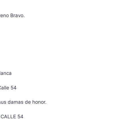
reno Bravo.
lanca
Calle 54
 sus damas de honor.
n CALLE 54