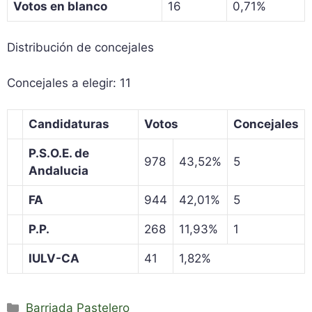
Votos en blanco
16
0,71%
Distribución de concejales
Concejales a elegir: 11
Candidaturas
Votos
Concejales
P.S.O.E. de
978
43,52%
5
Andalucia
FA
944
42,01%
5
P.P.
268
11,93%
1
IULV-CA
41
1,82%
Categorías
Barriada Pastelero