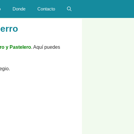
o
Donde
Contacto
Cerro
ro y Pastelero
. Aquí puedes
egio.