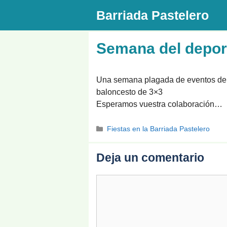
Saltar
Barriada Pastelero
al
contenido
Semana del deport
Una semana plagada de eventos depor
baloncesto de 3×3
Esperamos vuestra colaboración…
Categorías
Fiestas en la Barriada Pastelero
Deja un comentario
Comentario